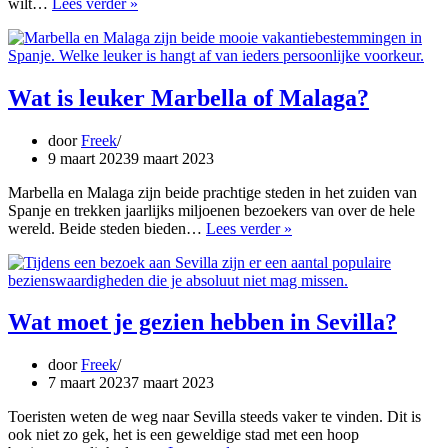
Hoe
wilt…
Lees verder »
kun
je
goedkoop
naar
Valencia?
Wat is leuker Marbella of Malaga?
door
Freek
9 maart 2023
9 maart 2023
Marbella en Malaga zijn beide prachtige steden in het zuiden van
Spanje en trekken jaarlijks miljoenen bezoekers van over de hele
Wat
wereld. Beide steden bieden…
Lees verder »
is
leuker
Marbella
of
Malaga?
Wat moet je gezien hebben in Sevilla?
door
Freek
7 maart 2023
7 maart 2023
Toeristen weten de weg naar Sevilla steeds vaker te vinden. Dit is
ook niet zo gek, het is een geweldige stad met een hoop