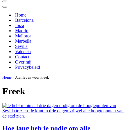
Navigatie
Menu
Navigatie
Menu
Home
Barcelona
Ibiza
Madrid
Mallorca
Marbella
Sevilla
Valencia
Contact
Over mij
Privacybeleid
Home
»
Archieven voor Freek
Freek
Hoe lang heb je nodig om alle