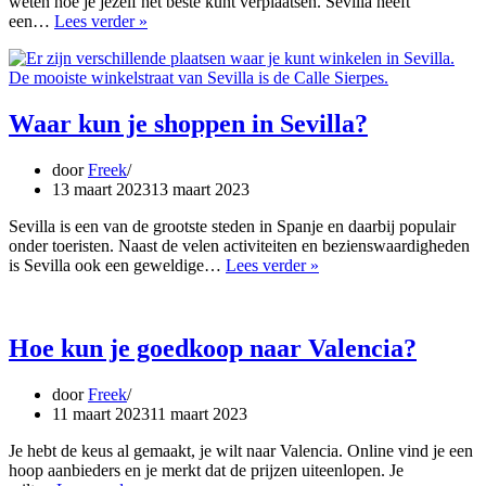
weten hoe je jezelf het beste kunt verplaatsen. Sevilla heeft
Hoe
een…
Lees verder »
is
het
openbaar
vervoer
in
Waar kun je shoppen in Sevilla?
Sevilla?
door
Freek
13 maart 2023
13 maart 2023
Sevilla is een van de grootste steden in Spanje en daarbij populair
onder toeristen. Naast de velen activiteiten en bezienswaardigheden
Waar
is Sevilla ook een geweldige…
Lees verder »
kun
je
shoppen
in
Hoe kun je goedkoop naar Valencia?
Sevilla?
door
Freek
11 maart 2023
11 maart 2023
Je hebt de keus al gemaakt, je wilt naar Valencia. Online vind je een
hoop aanbieders en je merkt dat de prijzen uiteenlopen. Je