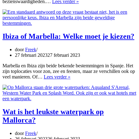
Wat
bezienswaardigheden.…
Lees verder »
moet
je
gezien
hebben
in
Sevilla?
Ibiza of Marbella: Welke moet je kiezen?
door
Freek
27 februari 2023
27 februari 2023
Marbella en Ibiza zijn beide bekende bestemmingen in Spanje. Het
zijn toplocaties voor zon, zee en feesten, maar ze verschillen ook op
Ibiza
veel manieren. Of…
Lees verder »
of
Marbella:
Welke
moet
je
kiezen?
Wat is het leukste waterpark op
Mallorca?
door
Freek
26 februari 2023
26 februari 2023