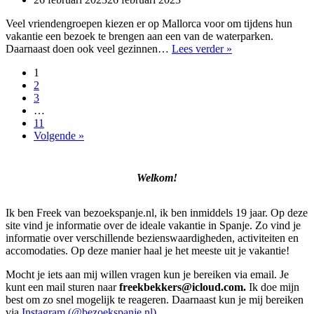
Veel vriendengroepen kiezen er op Mallorca voor om tijdens hun
vakantie een bezoek te brengen aan een van de waterparken.
Wat
Daarnaast doen ook veel gezinnen…
Lees verder »
is
1
het
2
leukste
3
waterpark
…
op
11
Mallorca?
Volgende »
Welkom!
Ik ben Freek van bezoekspanje.nl, ik ben inmiddels 19 jaar. Op deze
site vind je informatie over de ideale vakantie in Spanje. Zo vind je
informatie over verschillende bezienswaardigheden, activiteiten en
accomodaties. Op deze manier haal je het meeste uit je vakantie!
Mocht je iets aan mij willen vragen kun je bereiken via email. Je
kunt een mail sturen naar
freekbekkers@icloud.com.
Ik doe mijn
best om zo snel mogelijk te reageren. Daarnaast kun je mij bereiken
via
Instagram (@bezoekspanje.nl)
.