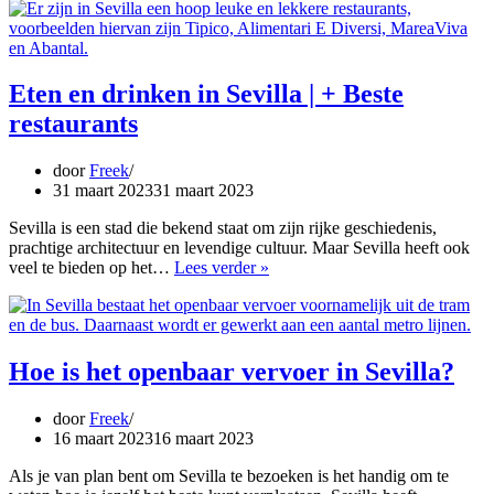
Sevilla:
Wat
is
de
beste
Eten en drinken in Sevilla | + Beste
bestemming?
restaurants
door
Freek
31 maart 2023
31 maart 2023
Sevilla is een stad die bekend staat om zijn rijke geschiedenis,
prachtige architectuur en levendige cultuur. Maar Sevilla heeft ook
Eten
veel te bieden op het…
Lees verder »
en
drinken
in
Sevilla
|
Hoe is het openbaar vervoer in Sevilla?
+
Beste
door
Freek
restaurants
16 maart 2023
16 maart 2023
Als je van plan bent om Sevilla te bezoeken is het handig om te