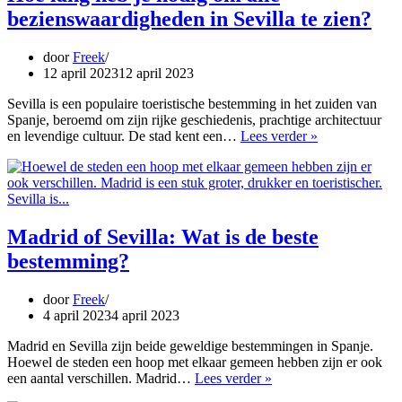
bezienswaardigheden in Sevilla te zien?
door
Freek
12 april 2023
12 april 2023
Sevilla is een populaire toeristische bestemming in het zuiden van
Spanje, beroemd om zijn rijke geschiedenis, prachtige architectuur
Hoe
en levendige cultuur. De stad kent een…
Lees verder »
lang
heb
je
nodig
om
alle
Madrid of Sevilla: Wat is de beste
bezienswaardi
bestemming?
in
Sevilla
te
door
Freek
zien?
4 april 2023
4 april 2023
Madrid en Sevilla zijn beide geweldige bestemmingen in Spanje.
Hoewel de steden een hoop met elkaar gemeen hebben zijn er ook
Madrid
een aantal verschillen. Madrid…
Lees verder »
of