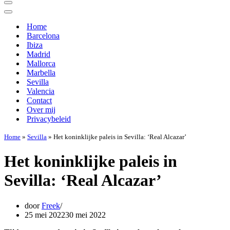
Navigatie
Menu
Navigatie
Menu
Home
Barcelona
Ibiza
Madrid
Mallorca
Marbella
Sevilla
Valencia
Contact
Over mij
Privacybeleid
Home
»
Sevilla
»
Het koninklijke paleis in Sevilla: ‘Real Alcazar’
Het koninklijke paleis in
Sevilla: ‘Real Alcazar’
door
Freek
25 mei 2022
30 mei 2022