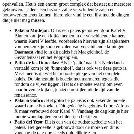
openvallen. Het is een enorm groot complex dat bestaat uit meerdere
gebouwen. Tijdens een bezoek zal je verschillende zalen en
bouwwerken tegenkomen, hieronder vind je een lijst met de dingen
die je niet mag missen.
Palacio Mudéjar:
Dit is een paleis gebouwd door Karel V.
Binnen kun je een kijkje nemen in de verschillende kamers
waarin Karel V leefde, voorbeelden hiervan zijn slaapkamers
van hem en zijn zoon en zalen van verschillende koningen.
Daarnaast vind je in dit paleis het Maagdenhof, de
Gezantenzaal en het Poppenplein.
Patio de las Doncellas:
Als je ‘patio’ naar het Nederlands
vertaald kom je bij ‘binnenhof’, dat is ook wat deze patio is.
Misschien is dit wel het mooiste plekje van het complete
paleis. De binnentuin is bedekt met marmeren tegels die
rondom de vijver liggen. Het is de moeite waard om even
naar boven te kijken, je ziet dan stijlen uit de tijd van de
renaissance.
Palacio Gótico:
Het gotische paleis is ook zeker de moeite
waard om te bezoeken. Dit gedeelte is gebouwd door Alfons
X maar verbouwd door Karel V. Vandaag de dag kun je hier
mooie wandtapijten en schilderijen bekijken.
Patio del Yeso
:
Dit is een van de oudste gedeelte van het
paleis. Het gedeelte is gebouwd door de moren en dit is
vandaag de dag nog steeds duidelijk te zien.